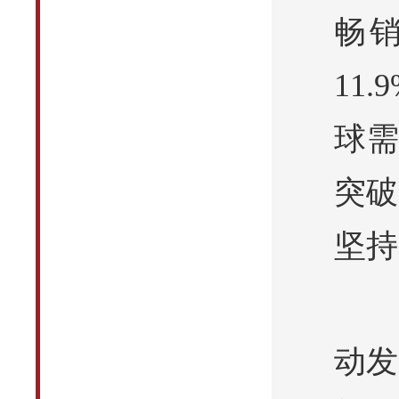
畅
11
球需
突破
坚持
动发