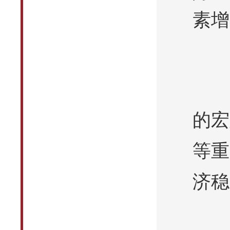
素增
的宏
等重
济稳
源