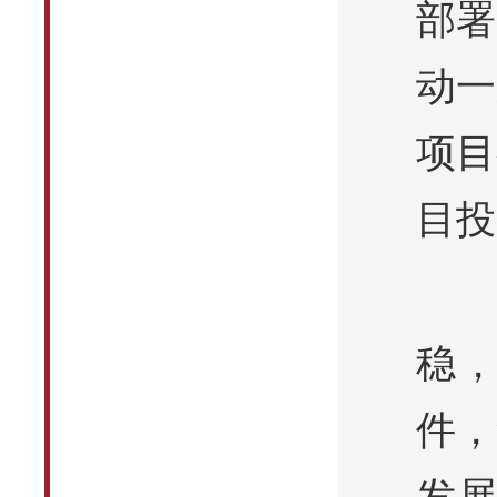
部署
动一
项目
目投
稳
件，
发