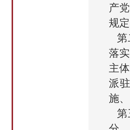
产党
规定
第
落实
主体
派
施、
第
分，