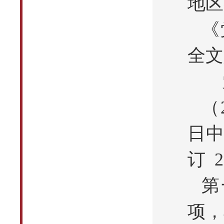
地区
《
全文
（
日中
订 
第
项，