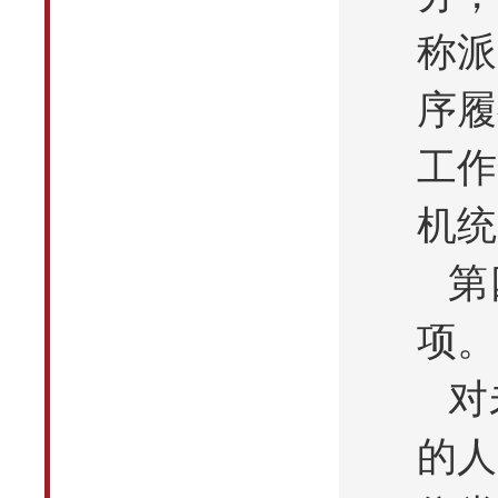
称派
序履
工作
机统
第
项。
对
的人