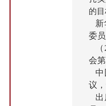
的目
新
委员
（
会第
中
议，
出